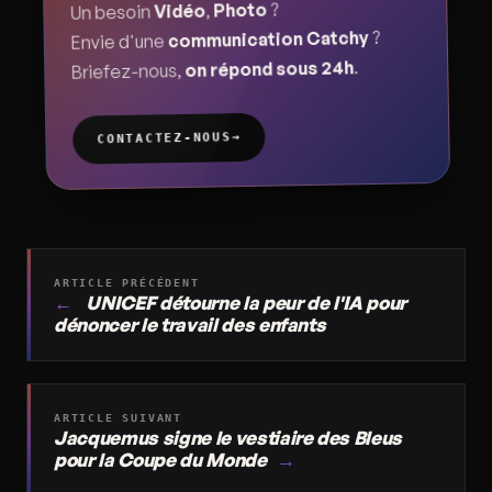
?
Photo
,
Vidéo
Un besoin
?
communication Catchy
Envie d'une
.
on répond sous 24h
Briefez-nous,
→
CONTACTEZ-NOUS
ARTICLE PRÉCÉDENT
←
UNICEF détourne la peur de l'IA pour
dénoncer le travail des enfants
ARTICLE SUIVANT
Jacquemus signe le vestiaire des Bleus
pour la Coupe du Monde
→