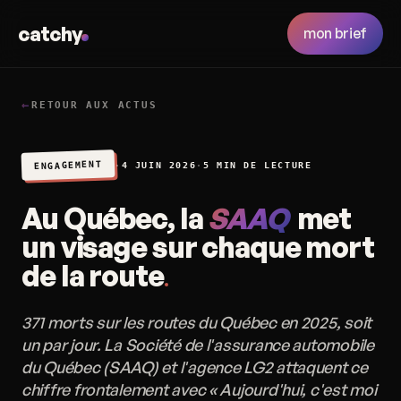
catchy
mon brief
←
RETOUR AUX ACTUS
ENGAGEMENT
·
4 JUIN 2026
·
5 MIN DE LECTURE
Au Québec, la
SAAQ
met
un visage sur chaque mort
de la route
371 morts sur les routes du Québec en 2025, soit
un par jour. La Société de l'assurance automobile
du Québec (SAAQ) et l'agence LG2 attaquent ce
chiffre frontalement avec « Aujourd'hui, c'est moi