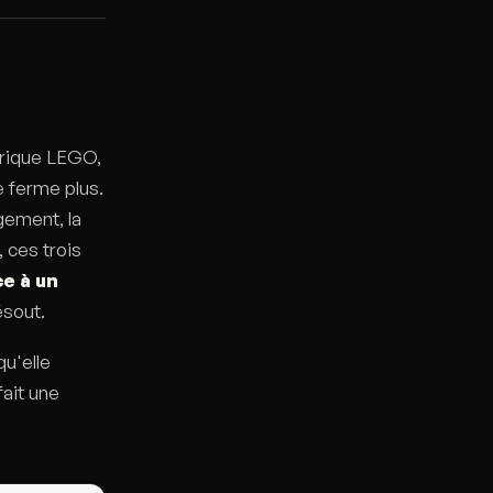
 brique LEGO,
e ferme plus.
agement, la
, ces trois
e à un
ésout.
qu'elle
fait une