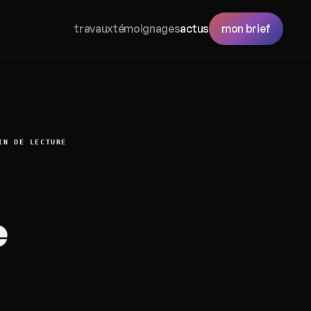
travaux
témoignages
actus
mon brief
IN DE LECTURE
e