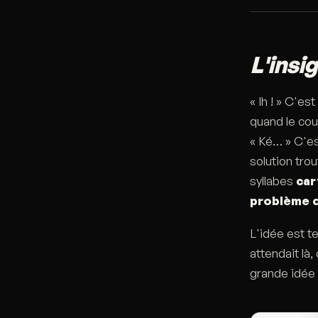
L'insi
« Ih ! » C'e
quand le cou
« Ké… » C'est
solution trou
syllabes
car
problème 
L'idée est t
attendait là,
grande idée 