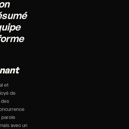
on
 résumé
quipe
eforme
enant
l et
ployé de
n des
 concurrence
 parole
rmais avec un