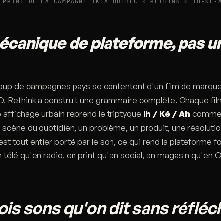
 PRINT DE LA CAMPAGNE IKEA QUEBEC × RETHINK « IH-KÉ-
canique de plateforme, pas u
oup de campagnes pays se contentent d'un film de marqu
, Rethink a construit une grammaire complète. Chaque fil
e affichage urbain reprend le triptyque
Ih / Ké / Ah
comme 
 scène du quotidien, un problème, un produit, une résolutio
st tout entier porté par le son, ce qui rend la plateforme f
n télé qu'en radio, en print qu'en social, en magasin qu'en
ois sons qu'on dit sans réfléch