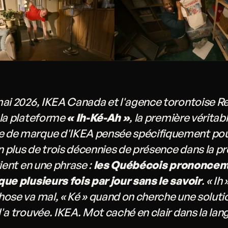
mai 2026, IKEA Canada et l'agence torontoise R
 la plateforme
« Ih-Ké-Ah »
, la première véritab
de marque d'IKEA pensée spécifiquement pou
 plus de trois décennies de présence dans la pr
tient en une phrase :
les Québécois prononcent
que plusieurs fois par jour sans le savoir
. « Ih
ose va mal, « Ké » quand on cherche une solutio
'a trouvée. IKEA. Mot caché en clair dans la lan