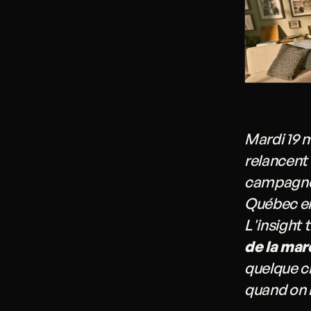
Mardi 19 
relancent
campagne 
Québec en
L'insight 
de la mar
quelque ch
quand on l