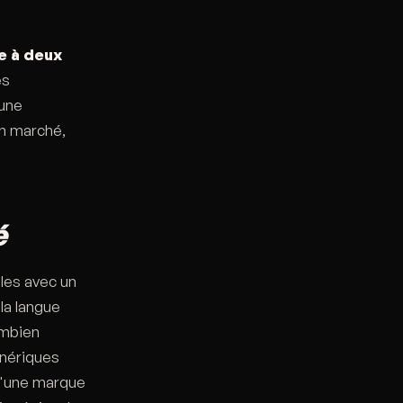
e à deux
es
 une
un marché,
é
les avec un
la langue
ombien
énériques
qu'une marque