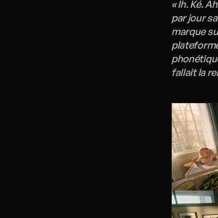
« Ih. Ké. A
par jour sa
marque sué
plateforme
phonétique
fallait la 