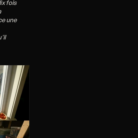
ix fois
a
ce une
'il