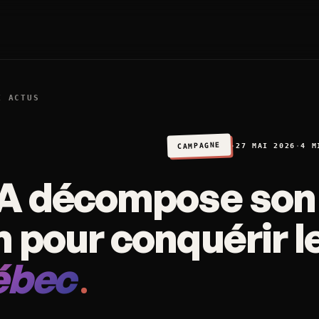
X ACTUS
CAMPAGNE
·
27 MAI 2026
·
4 M
A décompose son
 pour conquérir l
ébec