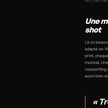
DÉCLINAISON
Une mé
shot
Là où beauc
adapté en VO
print, chaqu
musical. Une
copywriting e
aussi bien e
« Tr