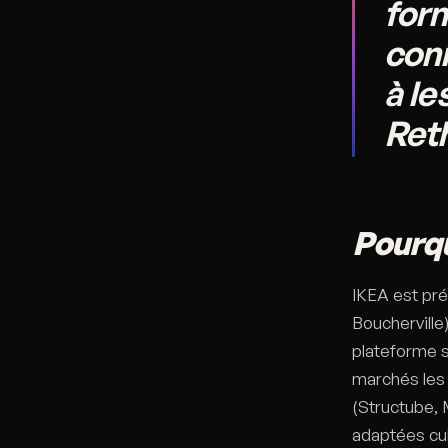
for
conn
à le
Reth
Pourqu
IKEA est pr
Boucherville
plateforme s
marchés les 
(Structube, 
adaptées cul