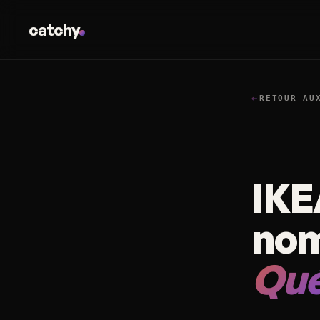
catchy
←
RETOUR AU
IKE
nom
Qu