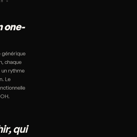
AH »
n one-
e générique
m, chaque
un rythme
n. Le
onctionnelle
 OOH.
ir, qui