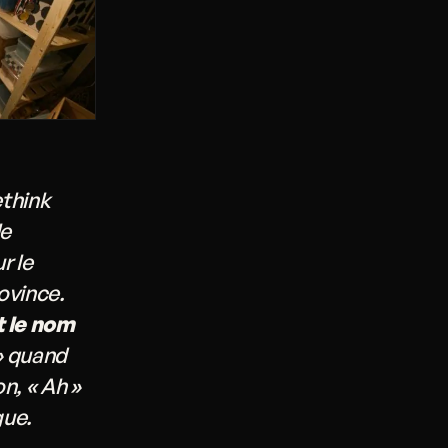
ethink
le
r le
ovince.
 le nom
 » quand
n, « Ah »
gue.