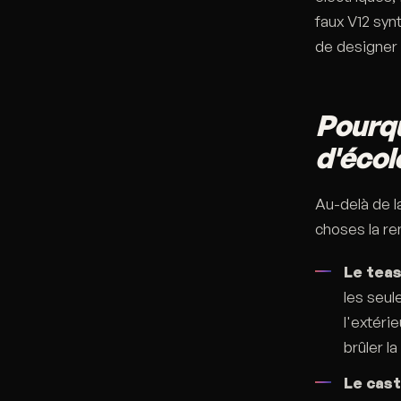
faux V12 syn
de designer 
Pourqu
d'écol
Au-delà de l
choses la re
Le teas
les seul
l'extéri
brûler la
Le cas