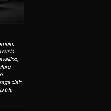
omain,
sur la
avallino,
 Marc
e
sage clair
s à la