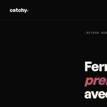
catchy
←
RETOUR AU
Ferr
pre
ave