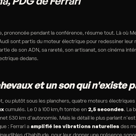
a, PDG de Ferrari
e, prononcée pendant la conférence, résume tout. Là où M
udi sont partis du moteur électrique pour redessiner leur
artie de son ADN, sa rareté, son artisanat, son cinéma intéri
électrique dedans.
chevaux et un son qui n'existe p
t, ou plutôt sous les planchers, quatre moteurs électrique
ux
cumulés. Le 0 à 100 km/h tombe en
2,5 secondes
. La 
et 530 km d'autonomie. Mais le détail le plus parlant n'est
ue : Ferrari a
amplifié les vibrations naturelles
des m
 inaudibles d'habitude, pour leur donner une présence sono