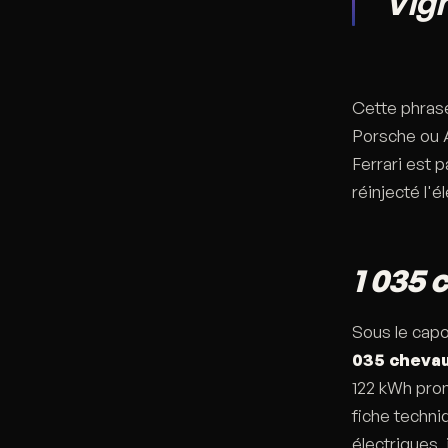
Vign
Cette phras
Porsche ou A
Ferrari est p
réinjecté l'
1 035 
Sous le capo
035 cheva
122 kWh prom
fiche techniq
électriques,