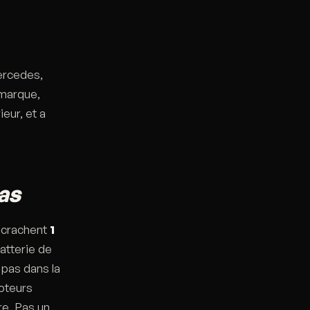
ercedes,
 marque,
eur, et a
as
s crachent
1
batterie de
 pas dans la
oteurs
re. Pas un