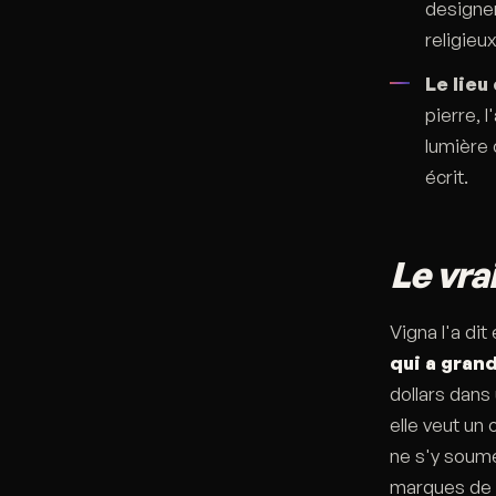
designer
religieu
Le lieu
pierre, l
lumière 
écrit.
Le vrai
Vigna l'a dit
qui a gran
dollars dans
elle veut un
ne s'y soume
marques de lu