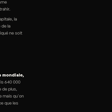
isme
rahir.
itale, la
 de la
iqué ne soit
us mondiale,
is 640 000
e de plus,
le mais qu'on
ce que les