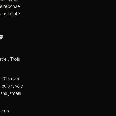
Une réponse
ans bruit ?
s
rder. Trois
e 2025 avec
, puis révélé
sans jamais
er un