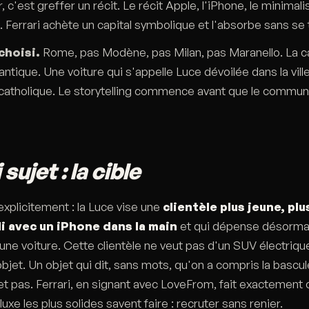
, c'est greffer un récit. Le récit Apple, l'iPhone, le minimal
x. Ferrari achète un capital symbolique et l'absorbe sans se t
 choisi.
Rome, pas Modène, pas Milan, pas Maranello. La cap
'antique. Une voiture qui s'appelle Luce dévoilée dans la ville
catholique. Le storytelling commence avant que le commun
 sujet : la cible
 explicitement : la Luce vise une
clientèle plus jeune, pl
di avec un iPhone dans la main
et qui dépense désorma
 une voiture. Cette clientèle ne veut pas d'un SUV électriqu
 objet. Un objet qui dit, sans mots, qu'on a compris la bascu
t pas. Ferrari, en signant avec LoveFrom, fait exactement 
xe les plus solides savent faire : recruter sans renier.