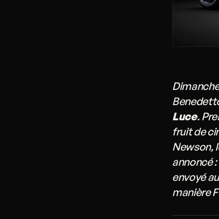
Dimanche 
Benedetto 
Luce
. Pr
fruit de c
Newson, l
annoncé :
envoyé au 
manière Fe