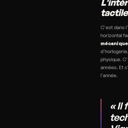
L'inté
tactile
C'est dans l'
horizontal fa
mécaniques
d'horlogerie
physique. C'
années. Et c
l'année.
« Il
tech