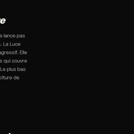
te
ne lance pas
e. La Luce
gressif. Elle
e qui couvre
 Le plus bas
oiture de