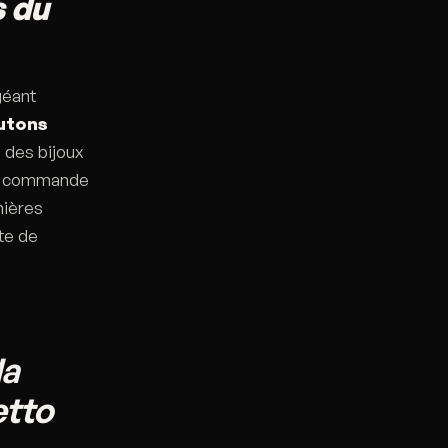
s du
géant
utons
des bijoux
 la commande
nières
rte de
la
etto