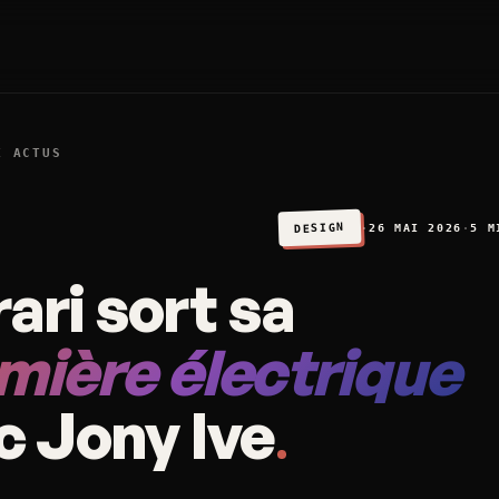
X ACTUS
DESIGN
·
26 MAI 2026
·
5 M
ari sort sa
mière électrique
c Jony Ive