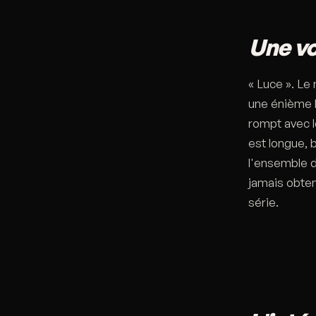
Une vo
« Luce ». Le
une énième b
rompt avec le
est longue, 
l'ensemble de
jamais obtenu
série.