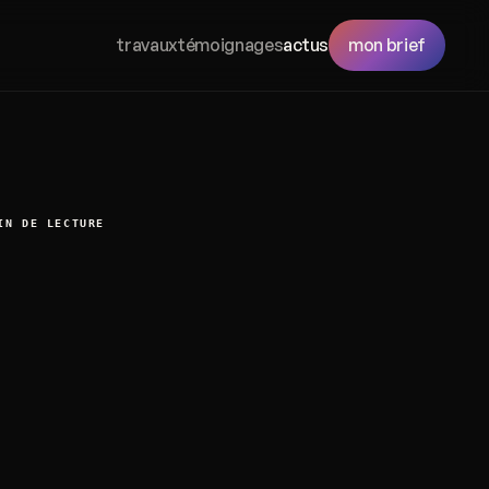
travaux
témoignages
actus
mon brief
IN DE LECTURE