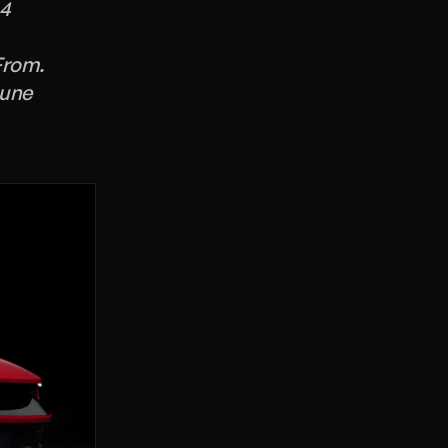
 4
From.
 une