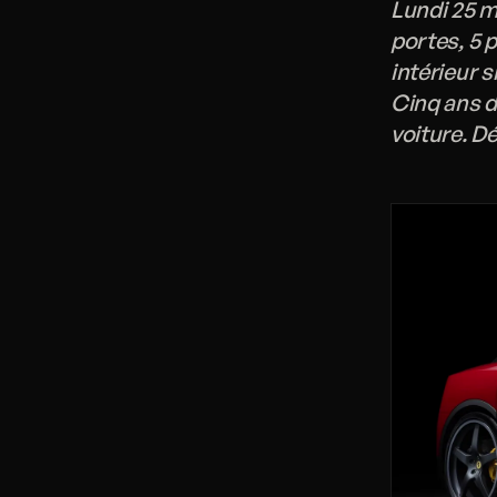
Lundi 25 m
portes, 5 
intérieur 
Cinq ans d
voiture. D