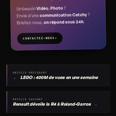
?
Photo
,
Vidéo
Un besoin
?
communication Catchy
Envie d'une
.
on répond sous 24h
Briefez-nous,
→
CONTACTEZ-NOUS
ARTICLE PRÉCÉDENT
←
LEGO : 400M de vues en une semaine
ARTICLE SUIVANT
Renault dévoile la R4 à Roland-Garros
→